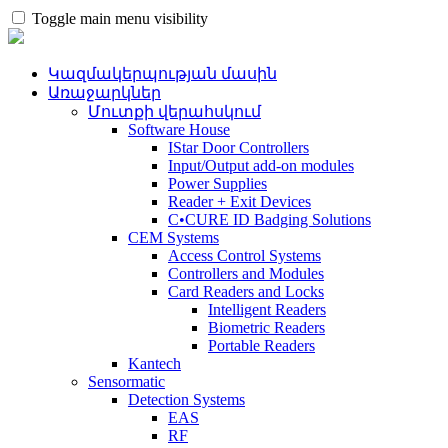
Toggle main menu visibility
Կազմակերպության մասին
Առաջարկներ
Մուտքի վերահսկում
Software House
IStar Door Controllers
Input/Output add-on modules
Power Supplies
Reader + Exit Devices
C•CURE ID Badging Solutions
CEM Systems
Access Control Systems
Controllers and Modules
Card Readers and Locks
Intelligent Readers
Biometric Readers
Portable Readers
Kantech
Sensormatic
Detection Systems
EAS
RF