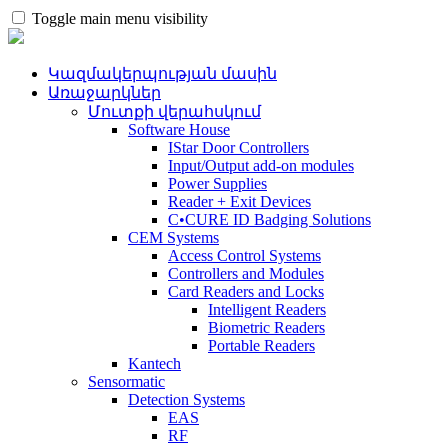
Toggle main menu visibility
Կազմակերպության մասին
Առաջարկներ
Մուտքի վերահսկում
Software House
IStar Door Controllers
Input/Output add-on modules
Power Supplies
Reader + Exit Devices
C•CURE ID Badging Solutions
CEM Systems
Access Control Systems
Controllers and Modules
Card Readers and Locks
Intelligent Readers
Biometric Readers
Portable Readers
Kantech
Sensormatic
Detection Systems
EAS
RF