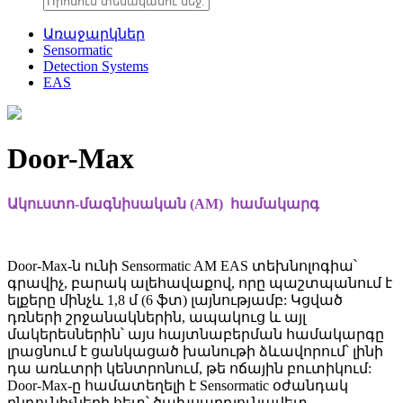
Առաջարկներ
Sensormatic
Detection Systems
EAS
Door-Max
Ակուստո-մագնիսական (AM) համակարգ
Door-Max-ն ունի Sensormatic AM EAS տեխնոլոգիա՝
գրավիչ, բարակ ալեհավաքով, որը պաշտպանում է
ելքերը մինչև 1,8 մ (6 ֆտ) լայնությամբ: Կցված
դռների շրջանակներին, ապակուց և այլ
մակերեսներին՝ այս հայտնաբերման համակարգը
լրացնում է ցանկացած խանութի ձևավորում՝ լինի
դա առևտրի կենտրոնում, թե ոճային բուտիկում:
Door-Max-ը համատեղելի է Sensormatic օժանդակ
ընդունիչների հետ՝ ծախսարդյունավետ