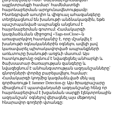
այլընտրանքի համար՝ համեմատելի
հայտնաբերման արդյունավետությամբ:
Ինտեգրված աուդիո և վիզուալ ահազանգերը
տեղեկացնում են խանութի անձնակազմին, եթե
պաշտպանված ապրանքն անցնում է
հայտնաբերման գոտում: Համակարգի
կազմաձևման միջոցով «Tags-tooClose»-ն
առաջարկվող հատկանիշ է, որը մշակվել է
խանութի օգնականներին օգնելու ավելի լավ
կառավարել պիտակավորված ապրանքների
առևտուրը խանութի առջևի մասում: Այս
հատկությունը օգնում է նվազեցնել անհարկի և
ծախսատար ծառայության զանգերը և
նվազեցնում է անհանգստության ազդանշանները՝
գնորդների փորձը բարելավելու համար:
Համակարգի կողմից կազմաձևված մեկ այլ
գործառույթ է Jammer Detection-ը: Այս ծրագրաշարը
միացնում է պատվանդանի ազդանշանը հենց որ
հայտնաբերվում է խցանման սարքի էլեկտրոնային
ազդանշան՝ օգնելով վերացնել այս մեթոդով
հնարավոր գողերի վտանգը: