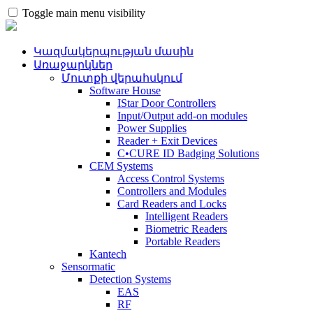
Toggle main menu visibility
Կազմակերպության մասին
Առաջարկներ
Մուտքի վերահսկում
Software House
IStar Door Controllers
Input/Output add-on modules
Power Supplies
Reader + Exit Devices
C•CURE ID Badging Solutions
CEM Systems
Access Control Systems
Controllers and Modules
Card Readers and Locks
Intelligent Readers
Biometric Readers
Portable Readers
Kantech
Sensormatic
Detection Systems
EAS
RF