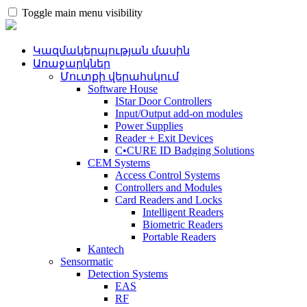
Toggle main menu visibility
Կազմակերպության մասին
Առաջարկներ
Մուտքի վերահսկում
Software House
IStar Door Controllers
Input/Output add-on modules
Power Supplies
Reader + Exit Devices
C•CURE ID Badging Solutions
CEM Systems
Access Control Systems
Controllers and Modules
Card Readers and Locks
Intelligent Readers
Biometric Readers
Portable Readers
Kantech
Sensormatic
Detection Systems
EAS
RF