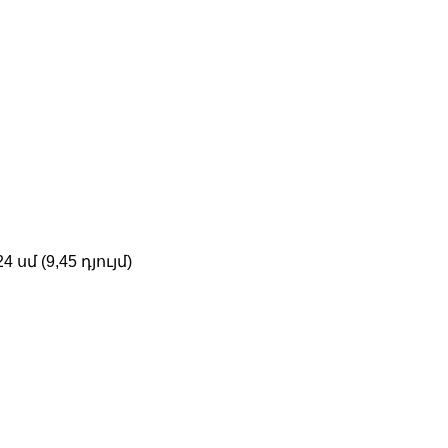
...... 24 սմ (9,45 դյույմ)