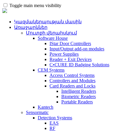
Toggle main menu visibility
Կազմակերպության մասին
Առաջարկներ
Մուտքի վերահսկում
Software House
IStar Door Controllers
Input/Output add-on modules
Power Supplies
Reader + Exit Devices
C•CURE ID Badging Solutions
CEM Systems
Access Control Systems
Controllers and Modules
Card Readers and Locks
Intelligent Readers
Biometric Readers
Portable Readers
Kantech
Sensormatic
Detection Systems
EAS
RF