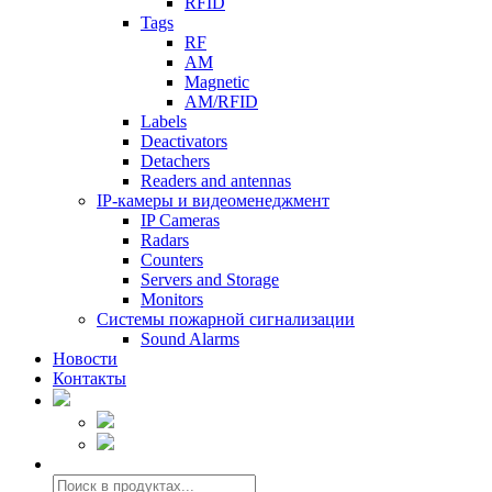
RFID
Tags
RF
AM
Magnetic
AM/RFID
Labels
Deactivators
Detachers
Readers and antennas
IP-камеры и видеоменеджмент
IP Cameras
Radars
Counters
Servers and Storage
Monitors
Системы пожарной сигнализации
Sound Alarms
Новости
Контакты