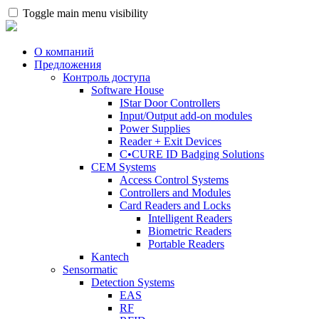
Toggle main menu visibility
О компаний
Предложения
Контроль доступа
Software House
IStar Door Controllers
Input/Output add-on modules
Power Supplies
Reader + Exit Devices
C•CURE ID Badging Solutions
CEM Systems
Access Control Systems
Controllers and Modules
Card Readers and Locks
Intelligent Readers
Biometric Readers
Portable Readers
Kantech
Sensormatic
Detection Systems
EAS
RF