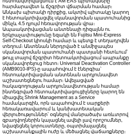
հետոակտիվացնում է AM EAS պիտակները՝
հարմարավետ և ճշգրիտ վճարման համար։
Անկախ պիտակի դիրքից, ակտիվ պիտակը կարող
է հետոակտիվացվել սկանավորման պատուհանից
մինչև 4.5 դյույմ հեռավորության վրա։
Ապաակտիվացման անտենայի դիզայնն ու
երկրաչափությունը եզակի են Fujitsu Mini-Express
Self-Checkout կիոսկի համար և պետք է տեղադրվեն
տեղում։ Անտենան ներդրված է անմիջապես
սկանավորման պատուհանի պատյանի հետևում՝
թույլ տալով ճշգրիտ հետոակտիվացում ապրանքը
սկանավորելուց հետո։ Universal Deactivation Controller
(AMB9010-IPS)-ը ապահովում է էներգիա՝
հետոակտիվացման անտենան արդյունավետ
աշխատեցնելու համար։ Ավելացված
հակագողության արդյունավետության համար
ինտեգրված հետոակտիվացուցիչները կարող են
միացվել Shrink Management as a Service
համակարգին, որն ապահովում է սարքերի
հեռակառավարում և կանխատեսական
վերլուծություններ՝ օգնելով մանրածախ առևտրով
զբաղվողներին կայացնել ավելի լավ որոշումներ,
նվազեցնել կորուստները, օպտիմալացնել
աշխատանքային ուժը և մեծացնել վաճառքները։