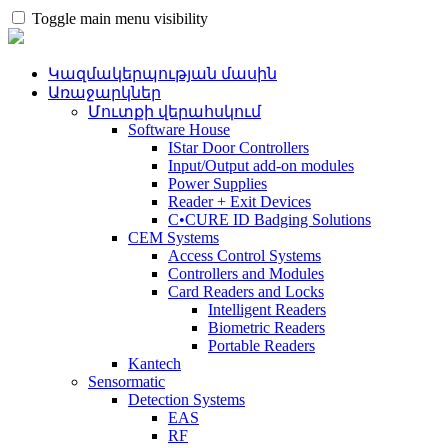
Toggle main menu visibility
Կազմակերպության մասին
Առաջարկներ
Մուտքի վերահսկում
Software House
IStar Door Controllers
Input/Output add-on modules
Power Supplies
Reader + Exit Devices
C•CURE ID Badging Solutions
CEM Systems
Access Control Systems
Controllers and Modules
Card Readers and Locks
Intelligent Readers
Biometric Readers
Portable Readers
Kantech
Sensormatic
Detection Systems
EAS
RF